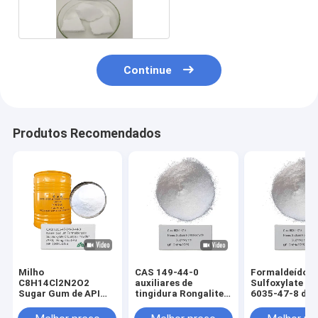
de SFS
Continue
Produtos Recomendados
Milho
CAS 149-44-0
Formaldeído
C8H14Cl2N2O2
auxiliares de
Sulfoxylate C
Sugar Gum de API
tingidura Rongalite
6035-47-8 do 
Xanthan Gum
C de matéria têxtil
da solubilidad
80mesh CAS 11138-
Rongalite 98%