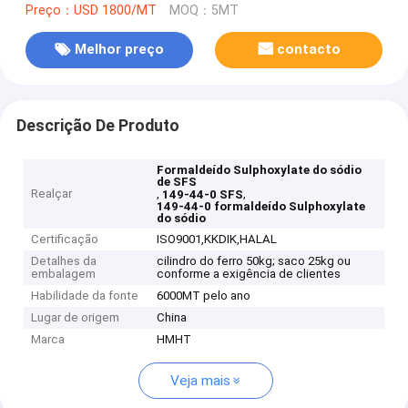
Preço：USD 1800/MT
MOQ：5MT
Melhor preço
contacto
Descrição De Produto
Formaldeído Sulphoxylate do sódio
de SFS
Realçar
,
,
149-44-0 SFS
149-44-0 formaldeído Sulphoxylate
do sódio
Certificação
ISO9001,KKDIK,HALAL
Detalhes da
cilindro do ferro 50kg; saco 25kg ou
embalagem
conforme a exigência de clientes
Habilidade da fonte
6000MT pelo ano
Lugar de origem
China
Marca
HMHT
Veja mais